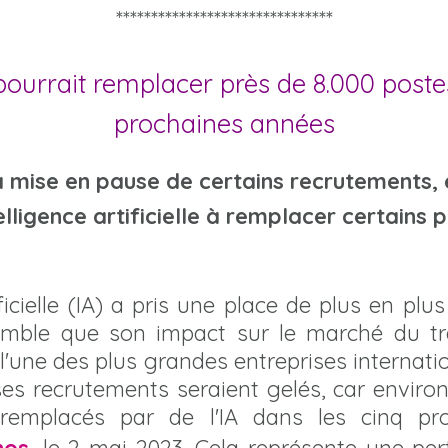
*******************************
 pourrait remplacer près de 8.000 poste
prochaines années
 mise en pause de certains recrutements, 
elligence artificielle à remplacer certains 
tificielle (IA) a pris une place de plus en pl
semble que son impact sur le marché du tr
 l'une des plus grandes entreprises internat
ses recrutements seraient gelés, car enviro
 remplacés par de l'IA dans les cinq pr
hos
, le 2 mai 2023. Cela représente une per