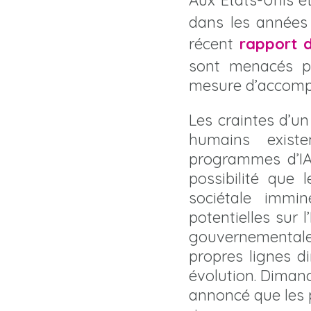
Aux États-Unis e
dans les années 
récent
rapport 
sont menacés par
mesure d’accompli
Les craintes d’un
humains exist
programmes d’IA
possibilité que 
sociétale immi
potentielles sur
gouvernementales
propres lignes di
évolution. Dimanc
annoncé que les 