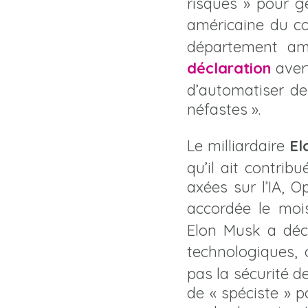
risques » pour g
américaine du 
département amé
déclaration
avert
d’automatiser de
néfastes ».
Le milliardaire
El
qu’il ait contrib
axées sur l’IA, 
accordée le moi
Elon Musk a décl
technologiques
pas la sécurité de
de « spéciste » p