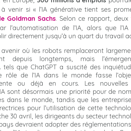
t en Europe,
300 millions d’emplois
pourrai
à venir si « l’IA générative tient ses prom
de Goldman Sachs
. Selon ce rapport, deux
 l’automatisation de l’IA, alors que l’IA
r directement jusqu’à un quart du travail ac
 avenir où les robots remplaceront largemen
ent depuis longtemps, mais l’émerge
 tels que ChatGPT a suscité des inquiétud
le rôle de l’IA dans le monde fasse l’obje
nente ou déjà en cours. Les nouvelles 
 l’IA sont désormais une priorité pour de n
 dans le monde, tandis que les entreprise
rectrices pour l’utilisation de cette techno
he 30 avril, les dirigeants du secteur techn
pays devraient adopter des réglementations 