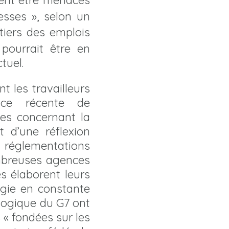
ent être menacés
esses », selon un
 tiers des emplois
 pourrait être en
tuel.
t les travailleurs
nce récente de
es concernant la
t d’une réflexion
réglementations
ombreuses agences
s élaborent leurs
logie en constante
ologique du G7 ont
« fondées sur les