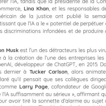
érer l’IA, tandis que la présidente de la Co
commerce,
Lina Khan
, et les responsables de
ricain de la justice ont publié la sema
issant que l’IA a le « potentiel de perpétuer 
s discriminations infondées et de produire d
on Musk
est l’un des détracteurs les plus viru
ué à la création de l’une des entreprises le
OpenAI, développeur de ChatGPT, en 2015. D
s dernier à
Tucker Carlson
, alors animat
aré qu’il pensait que ses collègues dirigea
, comme
Larry Page
, cofondateur de Googl
 l’IA suffisamment au sérieux », affirmant qu’
our avoir tiré la sonnette d’alarme au sujet d