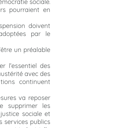
démocratie sociale.
urs pourraient en
spension doivent
adoptées par le
être un préalable
r l’essentiel des
austérité avec des
tions continuent
esures va reposer
de supprimer les
ustice sociale et
s services publics