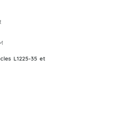
t
AM
icles L1225-35 et