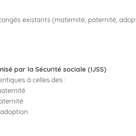
x congés existants (maternité, paternité, adop
isé par la Sécurité sociale (IJSS)
entiques à celles des :
aternité
aternité
’adoption