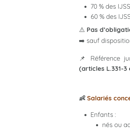
70 % des IJSS
60 % des IJSS
⚠️
Pas d’obligati
➡️ sauf dispositi
📌 Référence ju
(articles L.331-3
👶
Salariés conc
Enfants :
nés ou a