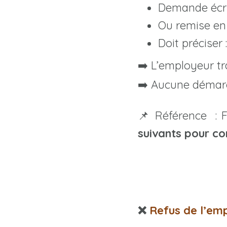
Demande écr
Ou remise en
Doit préciser
➡️ L’employeur tr
➡️ Aucune démarch
📌 Référence : 
suivants pour co
❌
Refus de l’em