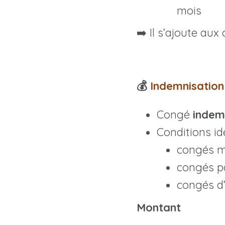
mois
➡️ Il s’ajoute au
💰
Indemnisation
Congé
indemn
Conditions id
congés m
congés p
congés d
Montant